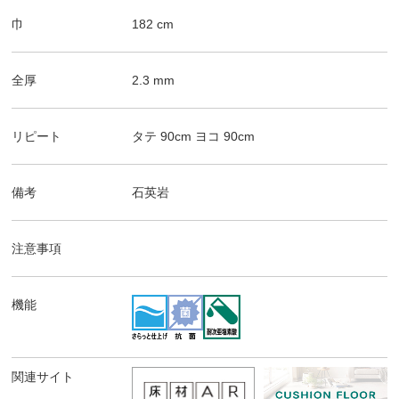
巾
182
cm
全厚
2.3
mm
リピート
タテ
90
cm
ヨコ
90
cm
備考
石英岩
注意事項
機能
関連サイト