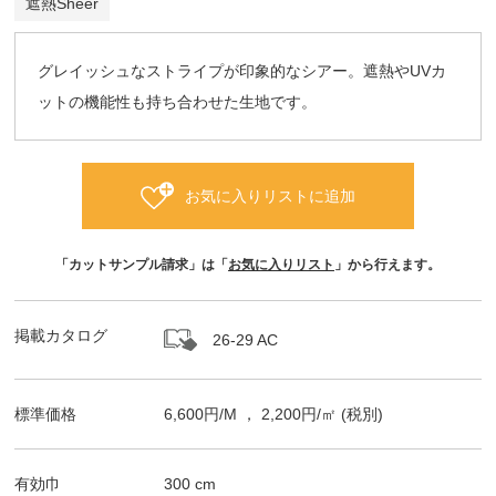
遮熱Sheer
グレイッシュなストライプが印象的なシアー。遮熱やUVカ
ットの機能性も持ち合わせた生地です。
お気に入りリストに追加
「カットサンプル請求」は「
お気に入りリスト
」から行えます。
掲載カタログ
26-29 AC
標準価格
6,600
円/
M
，
2,200
円/㎡
(税別)
有効巾
300
cm