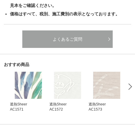
見本をご確認ください。
価格はすべて、税別、施工費別の表示となっております。
よくあるご質問
おすすめ商品
遮熱Sheer
遮熱Sheer
遮熱Sheer
遮熱
AC1571
AC1572
AC1573
AC1