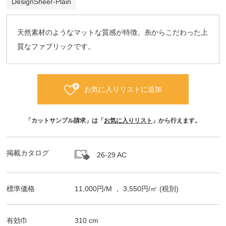
DesignSheer-Plain
天然素材のようなマットな質感が特徴。糸からこだわった上
質なファブリックです。
お気に入りリストに追加
「カットサンプル請求」は「
お気に入りリスト
」から行えます。
掲載カタログ
26-29 AC
標準価格
11,000
円/
M
，
3,550
円/㎡
(税別)
有効巾
310
cm