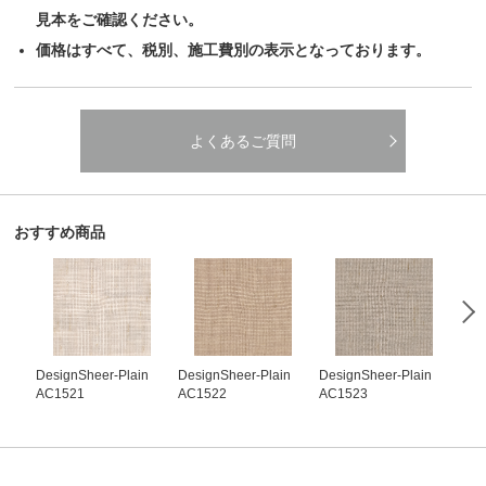
見本をご確認ください。
価格はすべて、税別、施工費別の表示となっております。
よくあるご質問
おすすめ商品
DesignSheer-Plain
DesignSheer-Plain
DesignSheer-Plain
Des
AC1521
AC1522
AC1523
AC1