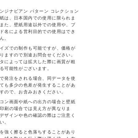
ンジナビアン パターン コレクション
紙は、日本国内での使用に限られま
また、壁紙用途以外での使用や、ブ
ド名による営利目的での使用はでき
ん。
イズでの制作も可能ですが、価格が
りますので別途お問合せください。
タによっては拡大した際に画質が粗
る可能性がございます。
で発注をされる場合、同データを使
ても多少の色差が発生することがあ
すので、お含みおきください。
コン画⾯や紙への出⼒の場合と壁紙
印刷の場合では⾒え⽅が異なりま
デザインや⾊の確認の際はご注意く
い。
を強く擦ると色落ちすることがあり