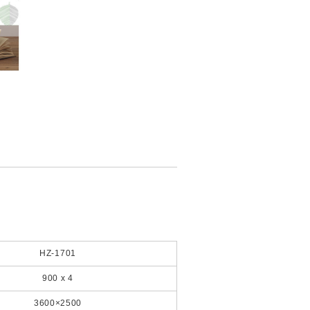
HZ-1701
900 x 4
3600×2500