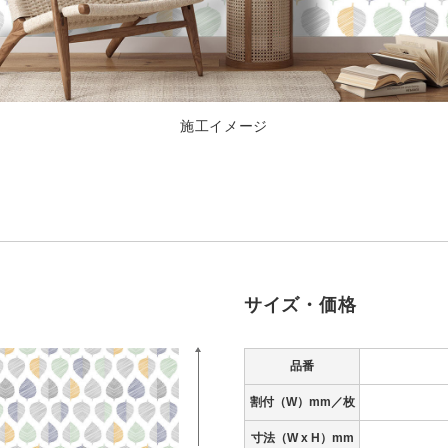
施工イメージ
サイズ・価格
品番
割付（W）mm／枚
寸法
（W x H）mm