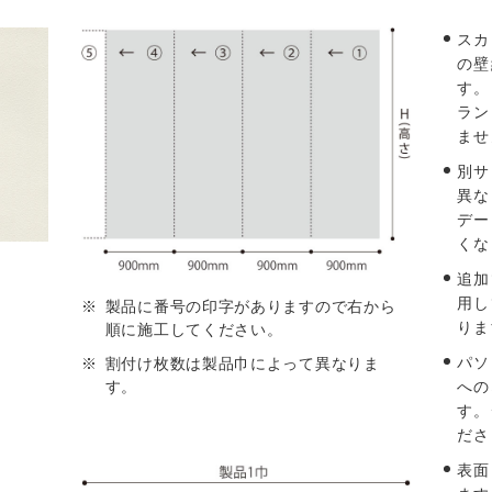
スカ
の壁
す。
ラン
ませ
別サ
異な
デー
くな
追加
用し
製品に番号の印字がありますので右から
りま
順に施工してください。
パソ
割付け枚数は製品巾によって異なりま
す。
への
す。
ださ
表面