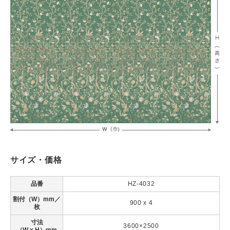
サイズ・価格
品番
HZ-4032
割付（W）mm／
900 x 4
枚
寸法
3600×2500
（W x H）mm