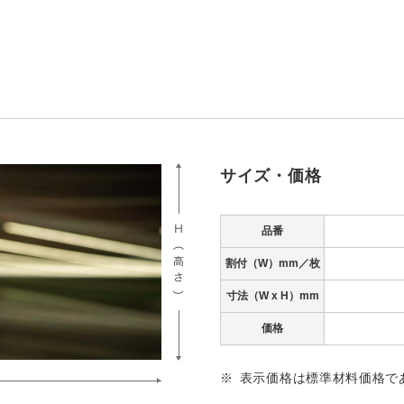
サイズ・価格
品番
割付（W）mm／枚
寸法
（W x H）mm
価格
表示価格は標準材料価格で