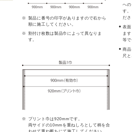
への
す。
ださ
製品に番号の印字がありますので右から
順に施工してください。
表面
ます
割付け枚数は製品巾によって異なりま
す。
等で
商品
尺と
プリント巾は920mmです。
両サイドの10mmを重ねしろとして柄を合
わせて重ね断ちにて施工してください。