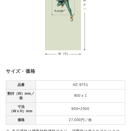
サイズ・価格
品番
HZ-9751
割付（W）mm／
900 x 1
枚
寸法
900×2500
（W x H）mm
価格
27,000円／枚