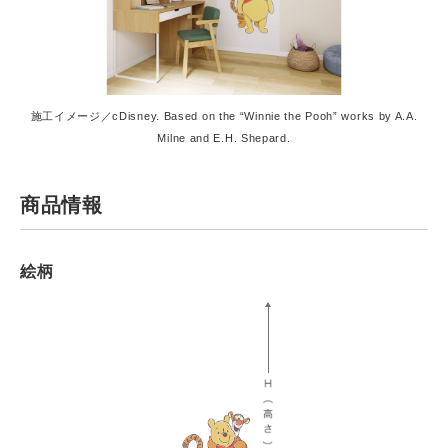
施工イメージ／cDisney. Based on the “Winnie the Pooh” works by A.A.
Milne and E.H. Shepard.
商品情報
絵柄