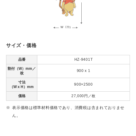
サイズ・価格
品番
HZ-9401T
割付（W）mm／
900 x 1
枚
寸法
900×2500
（W x H）mm
価格
27,000円／枚
表⽰価格は標準材料価格であり、消費税は含まれておりませ
ん。