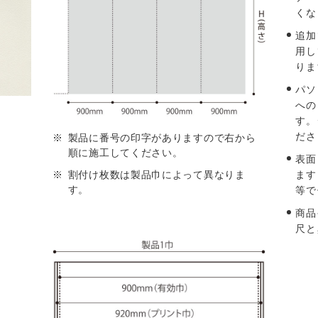
くな
追加
用し
りま
パソ
への
す。
ださ
製品に番号の印字がありますので右から
順に施工してください。
表面
ます
割付け枚数は製品巾によって異なりま
す。
等で
商品
尺と