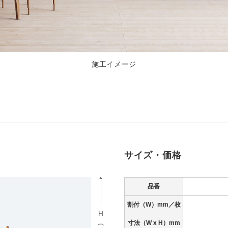
施工イメージ
サイズ・価格
品番
割付（W）mm／枚
寸法
（W x H）mm