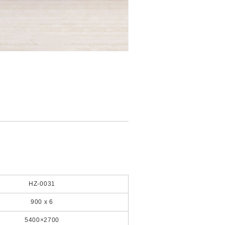
HZ-0031
900 x 6
5400×2700