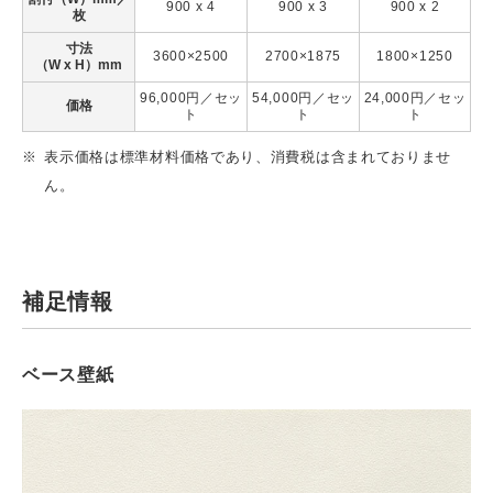
900 x 4
900 x 3
900 x 2
枚
寸法
3600×2500
2700×1875
1800×1250
（W x H）mm
96,000円／セッ
54,000円／セッ
24,000円／セッ
価格
ト
ト
ト
表示価格は標準材料価格であり、消費税は含まれておりませ
ん。
補足情報
ベース壁紙