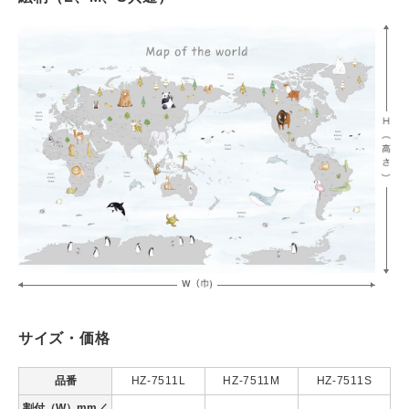
サイズ・価格
品番
HZ-7511L
HZ-7511M
HZ-7511S
割付（W）mm／