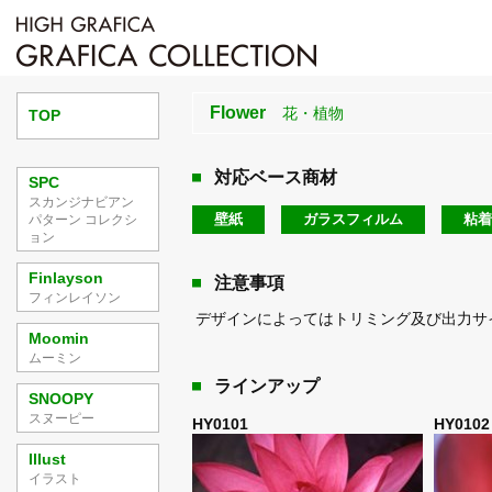
Flower
花・植物
TOP
対応ベース商材
SPC
スカンジナビアン
壁紙
ガラスフィルム
粘着
パターン コレクシ
ョン
Finlayson
注意事項
フィンレイソン
デザインによってはトリミング及び出力サ
Moomin
ムーミン
ラインアップ
SNOOPY
スヌーピー
HY0101
HY010
Illust
イラスト