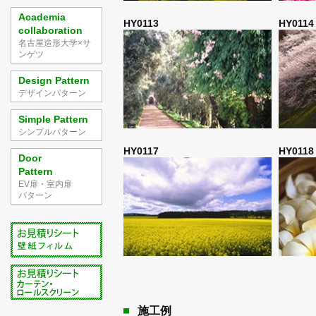
Academia
HY0113
HY011
collaboration
名古屋造形大学×サ
ンゲツ
Design Pattern
デザインパターン
Simple Pattern
シンプルパターン
HY0117
HY011
Door
Pattern
EV扉・室内扉
パターン
施工例