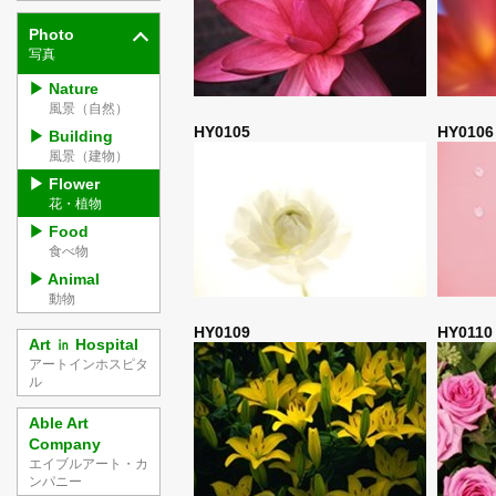
Photo
写真
Nature
風景（自然）
HY0105
HY010
Building
風景（建物）
Flower
花・植物
Food
食べ物
Animal
動物
HY0109
HY011
Art ㏌ Hospital
アートインホスピタ
ル
Able Art
Company
エイブルアート・カ
ンパニー