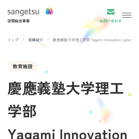
空間総合事業
お問い合わせ
トップ
実績紹介
慶應義塾大学理工学部 Yagami Innovation Laborator
オフィス見学
お問い合わせ
教育施設
トップ
慶應義塾大学理工
サービス
実績紹介
学部
インタビュー
私たちについて
Yagami Innovation
ニュース
お役立ち資料