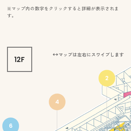
ポリエステル繊維をリサイクルして生ま
3
カダン
2
サンカクヒロバ
ンラウンジ。
カフェスペースとしてもワークスペース
ヒト、情報、そして知が集まるPARCsを
※マップ内の数字をクリックすると詳細が表示されま
れた土「TUTTI®」を使用したエリア。サ
す。
自然豊かな風景とつながる植栽やスケル
としても使える多目的エリア。かすかに
象徴するエリア。知の集まる場として壁
仕事の内容に応じて理想の環境を選択で
植栽を中心としたワークエリア。床材に
ミーティングに適したオープンスペー
ンゲツのカーテン生地の廃材も含む実験
トン天井が特徴で、ワークエリアとして
水の音が聞こえる植栽ハイカウンターが
面に大型の本棚を配置しているほか、12F
きるワークエリアです。各席にモニター
は、廃材を活用した「複層リサイクルタ
ス。プリズムに着想を得た “三角”の空間
的な素材として活用し、PARCsを彩る植
はもちろん、社外の方を含むミーティン
置かれた心地良い空間には、昇降テーブ
と13Fをつなぐ階段部分は、PARCsの由来
と昇降デスクを用意するほか、ソロワー
イル」を、テーブル天板にはサンゲツの
で、多くの人が“参画”しアイデアが生まれ
栽エリアを育みます。
グの場としても活用可能。併設のカフェ
ルを用意。思い思いのスタイルで、時間
である“Parade of Cs”を体現。社員同士の
クやオンラインミーティングに最適な集
壁紙の廃材を再利用した「廃棄壁紙リサ
るエリアとなることを目指しています 。
ヨリキの外観はサンゲツ独自のデザイン
マップは左右にスワイプします
12F
では、体にやさしいドリンクや軽食を提
を過ごすことができます。
自然で開放的なコミュニケーションを生
中ボックス席、社内の打合せに適したセ
イクル人工大理石」をそれぞれ使い、環
また、大画面モニターで遠隔地とのオン
として権利取得（意匠登録第1796121
供しています。
みだします。
ミクローズドなボックス席も。
境に配慮した素材を取り入れています。
ラインミーティングもスムーズに行うこ
号）。
2
Air/空気
Light/光
とができます。
Air/空気
Water/水
Air/空気
Nourishment/植物
Air/空気
Movement/運動
Light/光
※「TUTTI®」はスタイレム瀧定大阪(株)
Air/空気
Light/光
4
Nourishment/植物
Light/光
Light/光
Movement/運動
Movement/運動
ThermalComfort/温熱快適性
Materials/材料
の登録商標です。
Air/空気
Materials/材料
Sound/音
Materials/材料
ThermalComfort/温熱快適性
Community/コミュニティ
Materials/材料
6
Mind/こころ
Materials/材料
Mind/こころ
Community/コミュニティ
Air/空気
Materials/材料