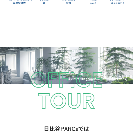
OFFICE
Akihiro Itagaki (Nacása & Partners)
TOUR
日比谷PARCsでは