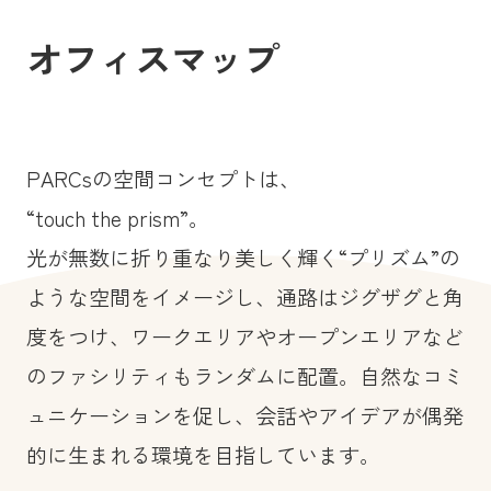
オフィスマップ
PARCsの空間コンセプトは、
“touch the prism”。
光が無数に折り重なり美しく輝く“プリズム”の
ような空間をイメージし、通路はジグザグと角
度をつけ、ワークエリアやオープンエリアなど
Akihiro Itagaki (Nacása & Partners)
Akihiro Itagaki (Nacása & Partners)
のファシリティもランダムに配置。自然なコミ
Akihiro Itagaki (Nacása & Partners)
Akihiro Itagaki (Nacása & Partners)
1
プリズムテラス
ュニケーションを促し、会話やアイデアが偶発
4
Akihiro Itagaki (Nacása & Partners)
ヨリキ
7
デッキ
6
コネクトヒロバ
Akihiro Itagaki (Nacása & Partners)
Akihiro Itagaki (Nacása & Partners)
的に生まれる環境を目指しています。
日比谷公園を臨む窓際に位置するオープ
5
ヤード