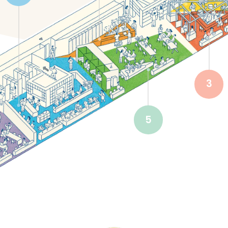
CLOSE
CLOSE
CLOSE
Community/コミュニティ
CLOSE
CLOSE
CLOSE
CLOSE
3
5