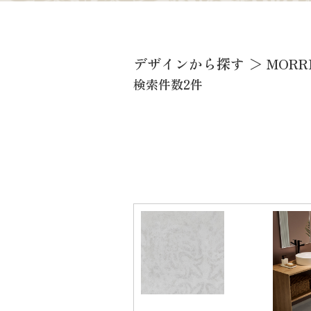
デザインから探す
＞
MORR
検索件数
2
件