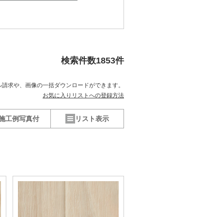
検索件数
1853
件
ル請求や、
画像の一括ダウンロードができます。
お気に入りリストへの登録方法
施工例写真付
リスト表示