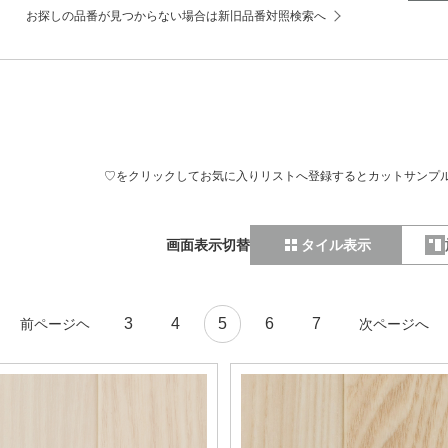
お探しの品番が見つからない場合は新旧品番対照検索へ
♡をクリックしてお気に入りリストへ登録するとカットサンプ
画面表示切替
タイル表示
3
4
5
6
7
前ページヘ
次ページへ