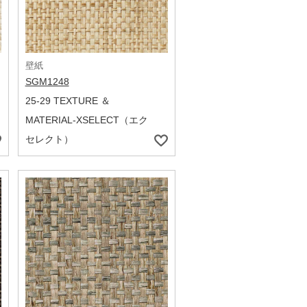
壁紙
SGM1248
25-29 TEXTURE ＆
MATERIAL-XSELECT（エク
セレクト）