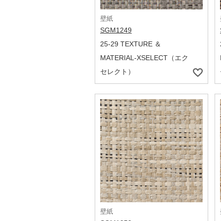
壁紙
SGM1249
25-29 TEXTURE ＆
MATERIAL-XSELECT（エク
セレクト）
壁紙