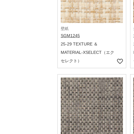
壁紙
SGM1245
25-29 TEXTURE ＆
MATERIAL-XSELECT（エク
セレクト）