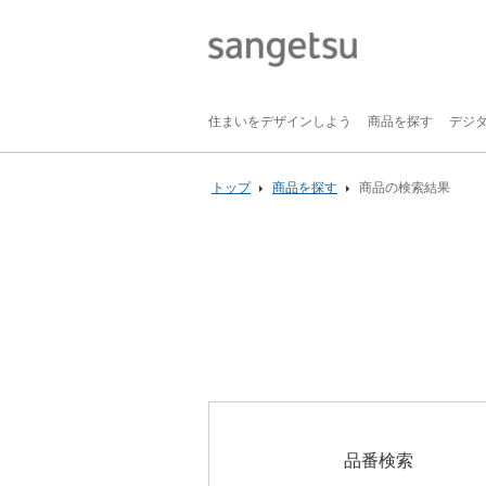
住まいをデザインしよう
商品を探す
デジ
トップ
商品を探す
商品の検索結果
品番検索