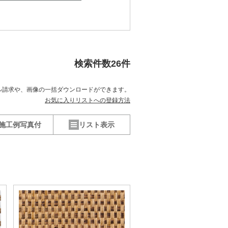
検索件数
26
件
ル請求や、
画像の一括ダウンロードができます。
お気に入りリストへの登録方法
施工例写真付
リスト表示