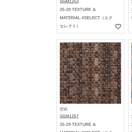
SGM1253
25-29 TEXTURE ＆
MATERIAL-XSELECT（エク
セレクト）
壁紙
SGM1257
25-29 TEXTURE ＆