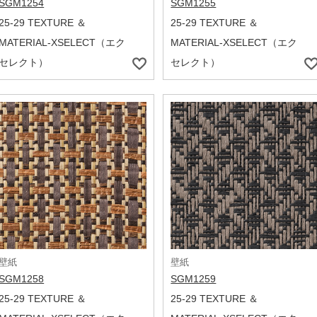
SGM1254
SGM1255
25-29 TEXTURE ＆
25-29 TEXTURE ＆
MATERIAL-XSELECT（エク
MATERIAL-XSELECT（エク
セレクト）
セレクト）
壁紙
壁紙
SGM1258
SGM1259
25-29 TEXTURE ＆
25-29 TEXTURE ＆