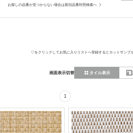
お探しの品番が見つからない場合は新旧品番対照検索へ
♡をクリックしてお気に入りリストへ登録するとカットサンプ
画面表示切替
タイル表示
1