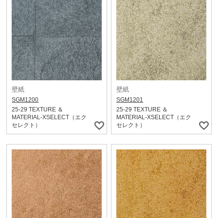
壁紙
壁紙
SGM1200
SGM1201
25-29 TEXTURE ＆
25-29 TEXTURE ＆
MATERIAL-XSELECT（エク
MATERIAL-XSELECT（エク
セレクト）
セレクト）