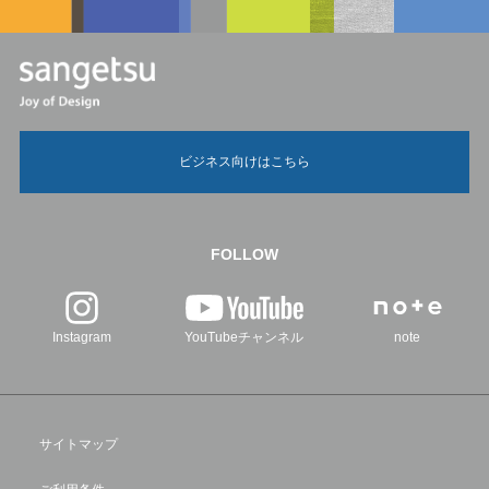
ビジネス向けはこちら
FOLLOW
Instagram
YouTubeチャンネル
note
サイトマップ