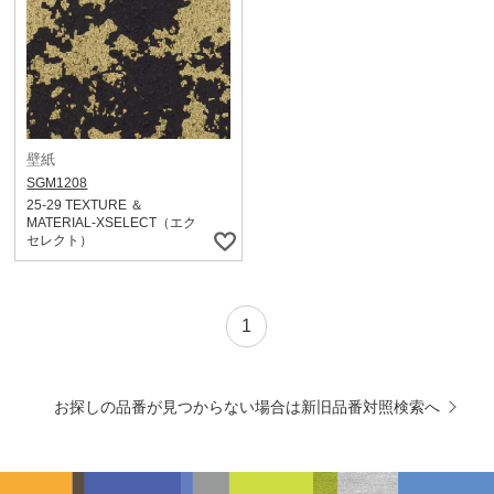
壁紙
SGM1208
25-29 TEXTURE ＆
MATERIAL-XSELECT（エク
セレクト）
1
お探しの品番が見つからない場合は新旧品番対照検索へ